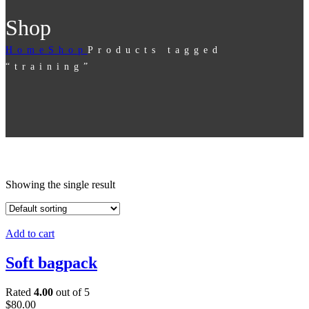
Shop
Home
Shop
Products tagged
“training”
Showing the single result
Add to cart
Soft bagpack
Rated
4.00
out of 5
$
80.00