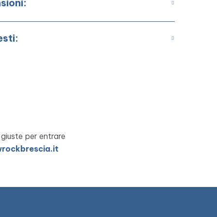
sioni:
esti:
 giuste per entrare
rockbrescia.it