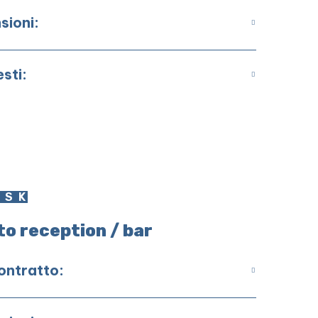
sioni:
esti:
ESK
to reception / bar
contratto: